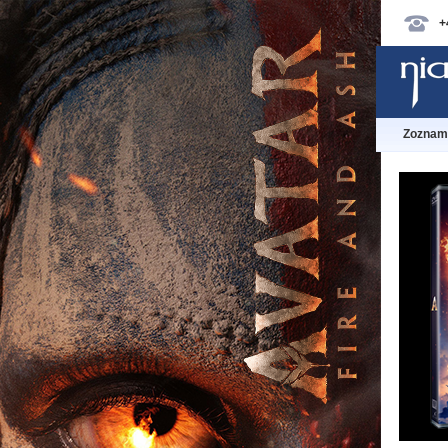
+
Zoznam 