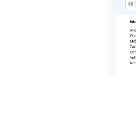
Inf
Ako
Obc
Mož
Zár
Och
Veľ
Kon