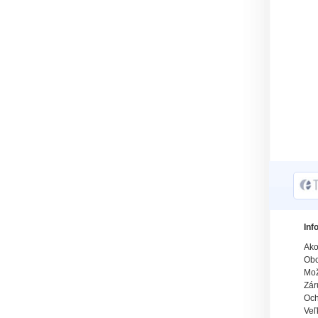
Inf
Ako
Obc
Mož
Zár
Och
Veľ