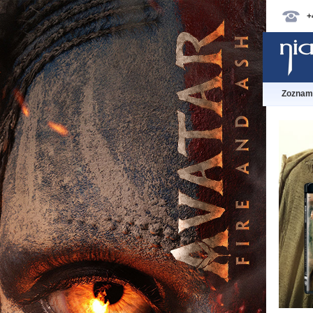
+
Zoznam 