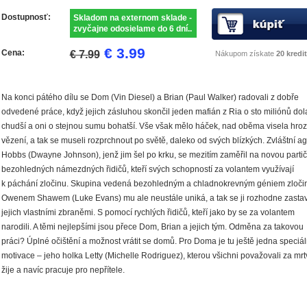
Dostupnosť:
Skladom na externom sklade -
zvyčajne odosielame do 6 dní..
€ 3.99
Cena:
€ 7.99
Nákupom získate
20 kredit
Na konci pátého dílu se Dom (Vin Diesel) a Brian (Paul Walker) radovali z dobře
odvedené práce, když jejich zásluhou skončil jeden mafián z Ria o sto miliónů dol
chudší a oni o stejnou sumu bohatší. Vše však mělo háček, nad oběma visela hro
vězení, a tak se museli rozprchnout po světě, daleko od svých blízkých. Zvláštní a
Hobbs (Dwayne Johnson), jenž jim šel po krku, se mezitím zaměřil na novou parti
bezohledných námezdných řidičů, kteří svých schopností za volantem využívají
k páchání zločinu. Skupina vedená bezohledným a chladnokrevným géniem zloči
Owenem Shawem (Luke Evans) mu ale neustále uniká, a tak se ji rozhodne zastav
jejich vlastními zbraněmi. S pomocí rychlých řidičů, kteří jako by se za volantem
narodili. A těmi nejlepšími jsou přece Dom, Brian a jejich tým. Odměna za takovou
práci? Úplné očištění a možnost vrátit se domů. Pro Doma je tu ještě jedna speciál
motivace – jeho holka Letty (Michelle Rodriguez), kterou všichni považovali za mrt
žije a navíc pracuje pro nepřítele.