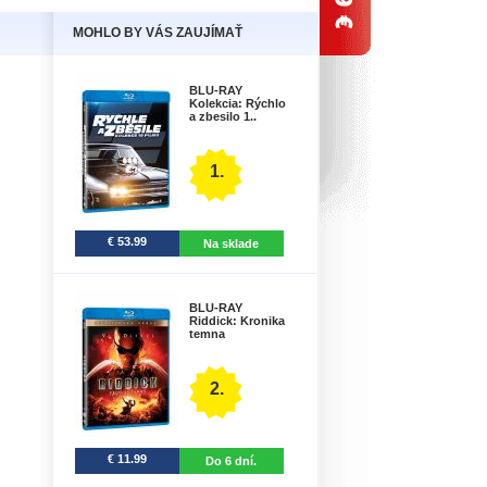
MOHLO BY VÁS ZAUJÍMAŤ
BLU-RAY
Kolekcia: Rýchlo
a zbesilo 1..
1.
€ 53.99
Na sklade
BLU-RAY
Riddick: Kronika
temna
2.
€ 11.99
Do 6 dní.