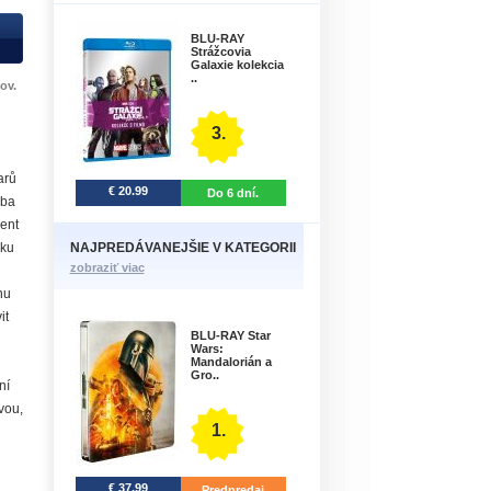
BLU-RAY
Strážcovia
Galaxie kolekcia
..
ov.
3.
arů
€ 20.99
Do 6 dní.
zba
gent
NAJPREDÁVANEJŠIE V KATEGORII
čku
zobraziť viac
nu
it
BLU-RAY Star
Wars:
Mandalorián a
Gro..
ní
vou,
1.
€ 37.99
Predpredaj