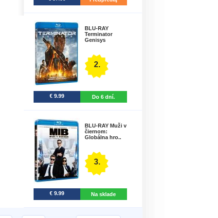
BLU-RAY
Terminator
Genisys
2.
€ 9.99
Do 6 dní.
BLU-RAY Muži v
čiernom:
Globálna hro..
3.
€ 9.99
Na sklade