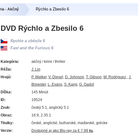
Rýchlo a Zbesilo 6
ia - Akčný
DVD Rýchlo a Zbesilo 6
Rychle a zběsile 6
Fast and the Furious 6
Kategória:
akčný / krimi / thriller
Réžia:
J. Lin
Hrajú:
P. Walker
,
V. Diesel
,
D. Johnson
,
T. Gibson
,
M. Rodriguez,
,
J.
Brewster
,
L. Evans
,
S. Kang
,
G. Gadot
Dĺžka:
145 Minút
ID:
19524
Zvuk:
český 5.1, anglický 5.1
Obraz:
16:9, 2.35:1
Titulky:
české, anglické, bulharské, maďarské, grécke
Verzie:
Dostupné aj ako Blu-ray za € 7.99
tu.