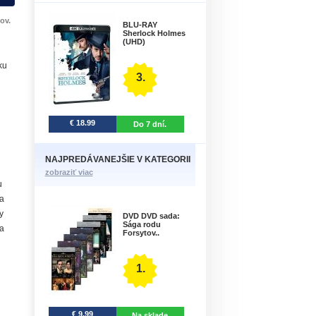
ov.
BLU-RAY
Sherlock Holmes
(UHD)
ku
3.
€ 18.99
Do 7 dní.
NAJPREDÁVANEJŠIE V KATEGORII
zobraziť viac
u
a
y
DVD DVD sada:
Sága rodu
za
Forsytov..
1.
€ 9.99
Na sklade