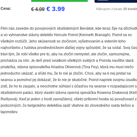
€ 3.99
Cena:
€ 4.09
Nákupom získate
20 kredit
Film nás zavedie do povojnových strašidelných Benátok, kde teraz žije na dôchod
a vo vyhnanstve slávny detektív Hercule Poirot (
Kenneth Branagh
). Poirot sa so
všetkým rozlúčil. Jeho skúsenosti so zločinom, vyšetrovaním a videním toho
najhoršieho z ľudstva prostredníctvom ďalšej vojny spôsobili, že sa vzdal. Svoj čas
trávi tým, že robí všetko pre to, aby na zločin nemyslel; ale zločin, samozrejme,
prichádza za ním. Je deň pred sviatkom všetkých svätých a Poirota navštívi stará
priateľka, slávna spisovateľka Ariadna Oliverová (
Tina Fey
), ktorá mu musí niečo
jednoducho ukázať, a sľúbi mu, že to nie je zločin. Chce, aby sa k nej pridal na
seansu a pomohol jej dokázať, že to nie je skutočné. Poirot napriek svojmu úsudk
zistí, že ho to zaujalo, a neochotne súhlasí s účasťou na seanse v rozpadajúcom s
strašidelnom paláci, ktorý vlastní slávna operná speváčka Rowena Drakeová (
Kell
Reillyová
). Keď je jeden z hostí zavraždený, všetci prítomní hostia sú považovaní 
podozrivých, čo belgického detektíva opäť vtiahne do zlovestného sveta tieňov a
tajomstiev.