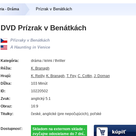
Prízrak v Benátkách
ria - Dráma
DVD Prízrak v Benátkách
Přízraky v Benátkách
A Haunting in Venice
Kategória:
dráma / krimi / thriller
Réžia:
K. Branagh
Hrajú:
K. Reilly
,
K. Branagh
,
T. Fey
,
C. Cottin
,
J. Dornan
Dĺžka:
103 Minút
ID:
10220502
Zvuk:
anglický 5.1
Obraz:
16:9
Titulky:
české, anglické (pre nepočujúcich), poľské
Dostupnosť:
Skladom na externom sklade -
zvyčajne odosielame do 7 dní..