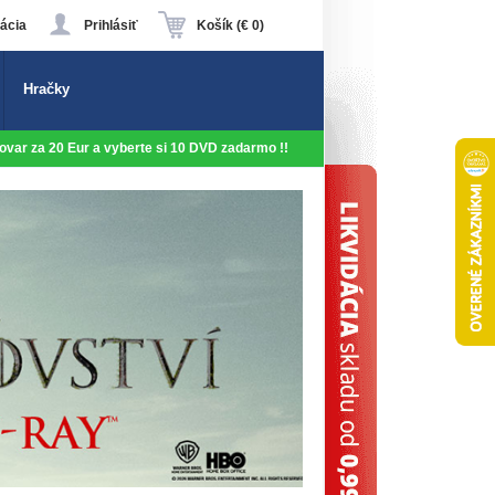
ácia
Prihlásiť
Košík (€ 0)
Hračky
 tovar za 20 Eur a vyberte si 10 DVD zadarmo !!