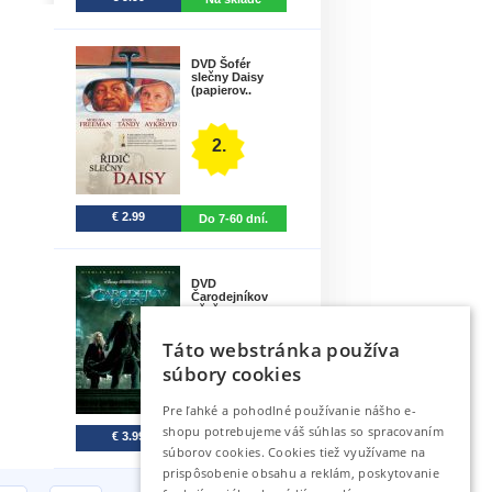
DVD Šofér
slečny Daisy
(papierov..
2.
€ 2.99
Do 7-60 dní.
DVD
Čarodejníkov
učeň
Táto webstránka používa
3.
súbory cookies
Pre ľahké a pohodlné používanie nášho e-
shopu potrebujeme váš súhlas so spracovaním
€ 3.99
Do 7 dní.
súborov cookies. Cookies tiež využívame na
prispôsobenie obsahu a reklám, poskytovanie