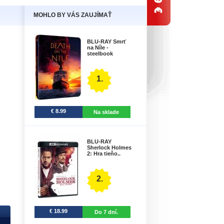
MOHLO BY VÁS ZAUJÍMAŤ
BLU-RAY Smrť
na Níle -
steelbook
1.
€ 8.99
Na sklade
BLU-RAY
Sherlock Holmes
2: Hra tieňo..
2.
€ 18.99
Do 7 dní.