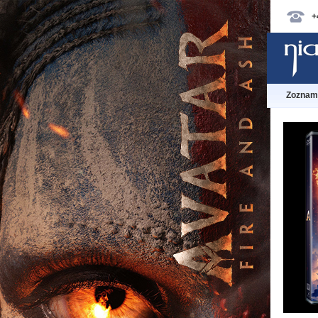
+
Zoznam 