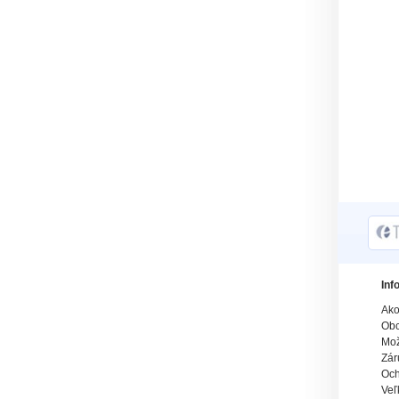
Inf
Ako
Obc
Mož
Zár
Och
Veľ