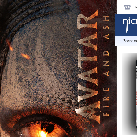
+
Zoznam 