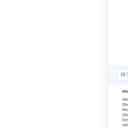
Inf
Ako
Obc
Mož
Zár
Och
Veľ