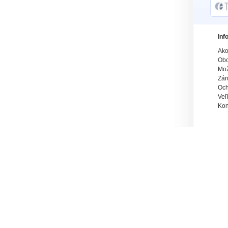
Inf
Ako
Obc
Mož
Zár
Och
Veľ
Kon