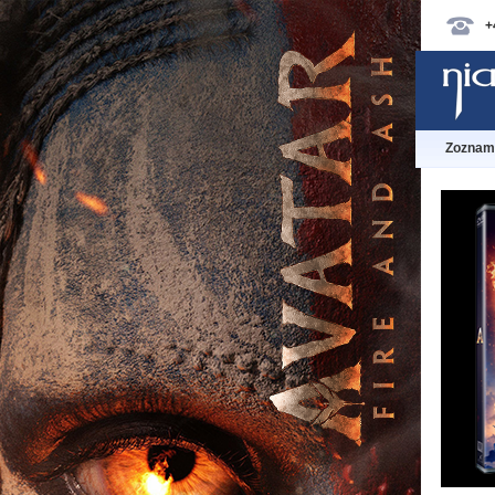
+
Zoznam 