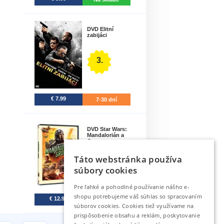
DVD Elitní
zabijáci
3.
€ 7.99
7-30 dní
DVD Star Wars:
Mandalorián a
Gro..
Táto webstránka používa
4.
súbory cookies
Pre ľahké a pohodlné používanie nášho e-
shopu potrebujeme váš súhlas so spracovaním
€ 12.99
Predpredaj
súborov cookies. Cookies tiež využívame na
prispôsobenie obsahu a reklám, poskytovanie