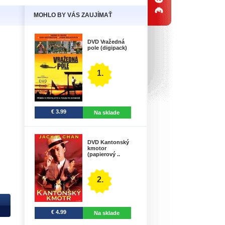
MOHLO BY VÁS ZAUJÍMAŤ
DVD Vražedná
pole (digipack)
1.
€ 3.99
Na sklade
DVD Kantonský
kmotor
(papierový ..
2.
€ 4.99
Na sklade