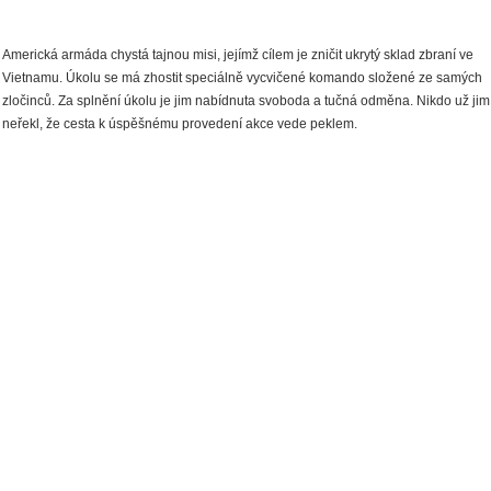
Americká armáda chystá tajnou misi, jejímž cílem je zničit ukrytý sklad zbraní ve
Vietnamu. Úkolu se má zhostit speciálně vycvičené komando složené ze samých
zločinců. Za splnění úkolu je jim nabídnuta svoboda a tučná odměna. Nikdo už jim
neřekl, že cesta k úspěšnému provedení akce vede peklem.