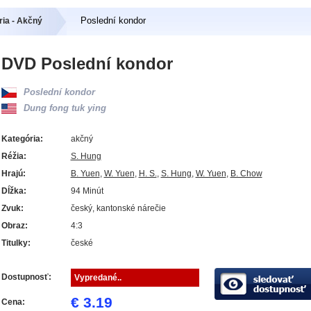
Poslední kondor
ia - Akčný
DVD Poslední kondor
Poslední kondor
Dung fong tuk ying
Kategória:
akčný
Réžia:
S. Hung
Hrajú:
B. Yuen
,
W. Yuen
,
H. S.
,
S. Hung
,
W. Yuen
,
B. Chow
Dĺžka:
94 Minút
Zvuk:
český, kantonské nárečie
Obraz:
4:3
Titulky:
české
Dostupnosť:
Vypredané..
€ 3.19
Cena: