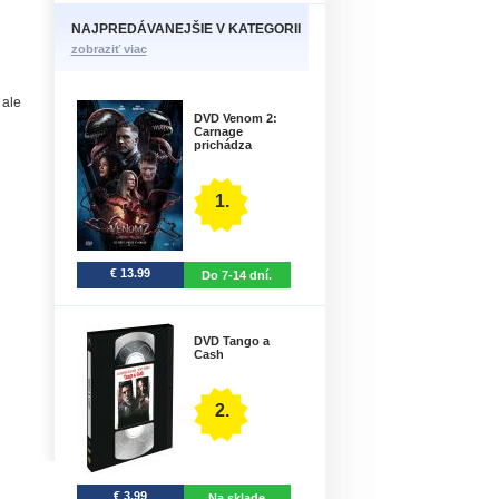
NAJPREDÁVANEJŠIE V KATEGORII
zobraziť viac
 ale
DVD Venom 2:
Carnage
prichádza
1.
€ 13.99
Do 7-14 dní.
DVD Tango a
Cash
2.
€ 3.99
Na sklade