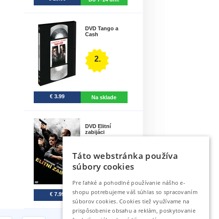
DVD Tango a
Cash
2.
€ 3.99
Na sklade
DVD Elitní
zabijáci
Táto webstránka používa
3.
súbory cookies
Pre ľahké a pohodlné používanie nášho e-
shopu potrebujeme váš súhlas so spracovaním
€ 7.99
7-30 dní
súborov cookies. Cookies tiež využívame na
prispôsobenie obsahu a reklám, poskytovanie