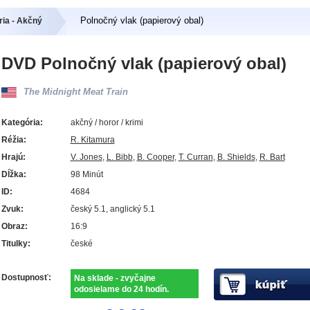
Polnočný vlak (papierový obal)
ia - Akčný
DVD Polnočný vlak (papierový obal)
The Midnight Meat Train
Kategória:
akčný / horor / krimi
Réžia:
R. Kitamura
Hrajú:
V. Jones
,
L. Bibb
,
B. Cooper
,
T. Curran
,
B. Shields
,
R. Bart
Dĺžka:
98 Minút
ID:
4684
Zvuk:
český 5.1, anglický 5.1
Obraz:
16:9
Titulky:
české
Dostupnosť:
Na sklade - zvyčajne
odosielame do 24 hodín.