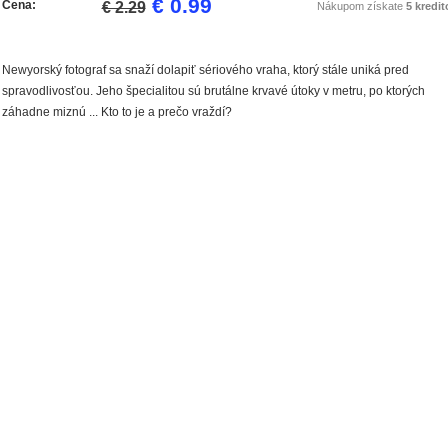
€ 0.99
Cena:
€ 2.29
Nákupom získate
5 kredit
Newyorský fotograf sa snaží dolapiť sériového vraha, ktorý stále uniká pred
spravodlivosťou. Jeho špecialitou sú brutálne krvavé útoky v metru, po ktorých
záhadne miznú ... Kto to je a prečo vraždí?