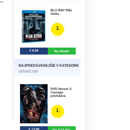
ov.
BLU-RAY Plán
úteku
3.
€ 8.09
Na sklade
NAJPREDÁVANEJŠIE V KATEGORII
zobraziť viac
DVD Venom 2:
Carnage
prichádza
1.
€ 13.99
Do 7-14 dní.