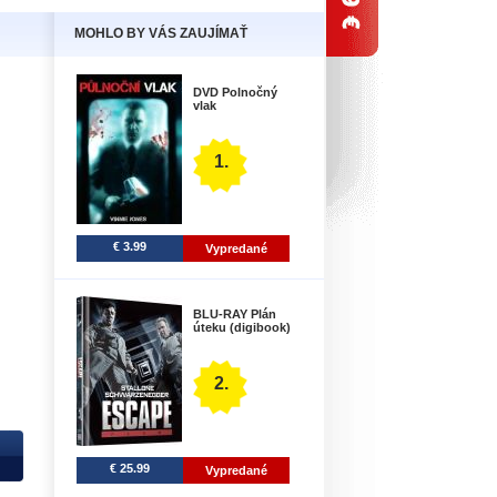
MOHLO BY VÁS ZAUJÍMAŤ
DVD Polnočný
vlak
1.
€ 3.99
Vypredané
BLU-RAY Plán
úteku (digibook)
2.
€ 25.99
Vypredané