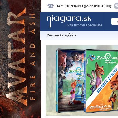
+421 918 994 093 (po-pi: 8:00-15:00)
Zoznam kategórií ▼