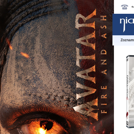
+
Zoznam 