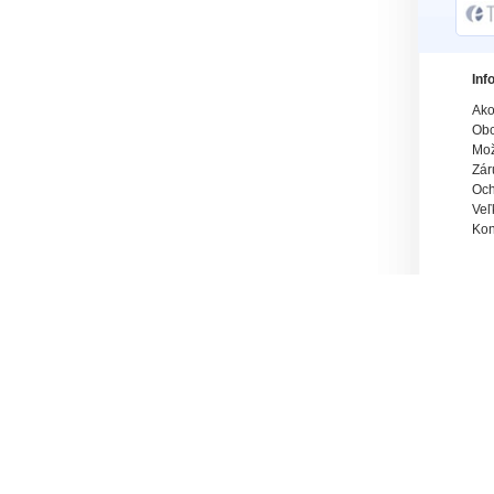
Inf
Ako
Obc
Mož
Zár
Och
Veľ
Kon