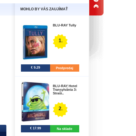
MOHLO BY VÁS ZAUJÍMAŤ
BLU-RAY Tully
1.
€ 9.29
Predpredaj
BLU-RAY Hotel
Transylvánia 3:
Straši..
2.
€ 17.99
Na sklade