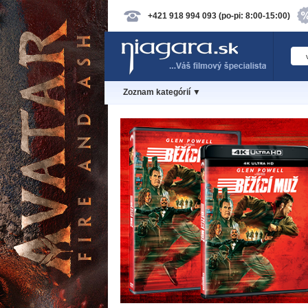
+421 918 994 093 (po-pi: 8:00-15:00)
Zoznam kategórií ▼