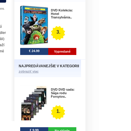
ov.
DVD Kolekcia:
Hotel
Transylvánia..
í
3.
dler
li)
aží
€ 24.99
ané
Vypredané
NAJPREDÁVANEJŠIE V KATEGORII
zobraziť viac
DVD DVD sada:
Sága rodu
Forsytov..
1.
€ 9.99
Na sklade