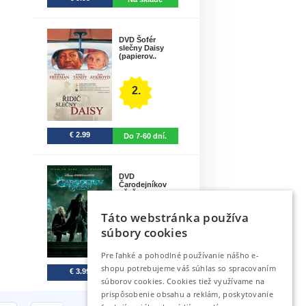
DVD Šofér
slečny Daisy
(papierov..
2.
€ 2.99
Do 7-60 dní.
DVD
Čarodejníkov
učeň
Táto webstránka používa
3.
súbory cookies
Pre ľahké a pohodlné používanie nášho e-
shopu potrebujeme váš súhlas so spracovaním
€ 3.99
Do 6 dní.
súborov cookies. Cookies tiež využívame na
prispôsobenie obsahu a reklám, poskytovanie