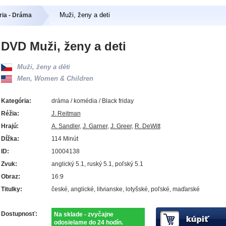
Muži, ženy a deti
ria - Dráma
DVD Muži, ženy a deti
Muži, ženy a děti
Men, Women & Children
Kategória:
dráma / komédia / Black friday
Réžia:
J. Reitman
Hrajú:
A. Sandler
,
J. Garner
,
J. Greer
,
R. DeWitt
Dĺžka:
114 Minút
ID:
10004138
Zvuk:
anglický 5.1, ruský 5.1, poľský 5.1
Obraz:
16:9
Titulky:
české, anglické, litvianske, lotyšské, poľské, maďarské
Dostupnosť:
Na sklade - zvyčajne
odosielame do 24 hodín.