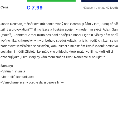
€ 7.99
Cena:
Nákupom získate
40 kredit
Jason Reitman, režisér dvakrát nominovaný na Oscara® (Lítám v tom, Juno) přináš
„silný a provokativní“** film o lásce a lidském spojení v moderním světě. Adam San
(Machři), Jennifer Garner (Klub poslední naděje) a Ansel Elgort (Hvězdy nám nepřá
tvoří vynikající herecký tým v příběhu o středoškolácích a jejich rodičích, kteří se sn
zorientovat v měnících se vztazích, komunikaci a milostném životě v době definov
sociálními médii. Zjistěte, jak málo víte o lidech, které znáte, ve filmu, kteří kritici
označují jako „Film, který by vám mohl změnit život! Nenechte si ho ujít!”**
Bonusy:
• Virtuální intimita
• Jednolitá komunikace
• Vynechané scény včetně další dějové linky