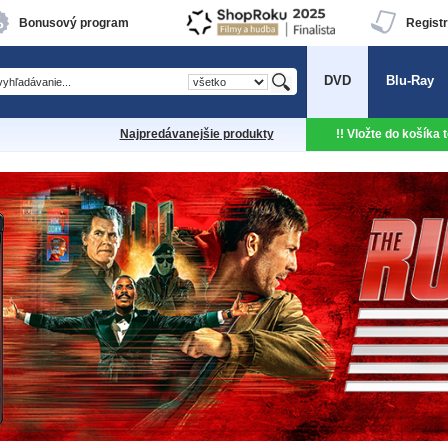
Bonusový program
Registr
DVD
Blu-Ray
Najpredávanejšie produkty
!! Vložte do košíka