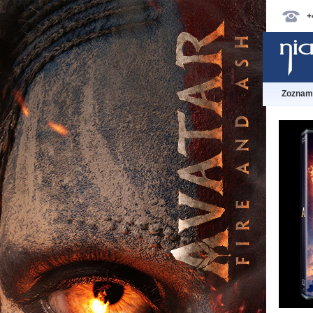
+
Zoznam 