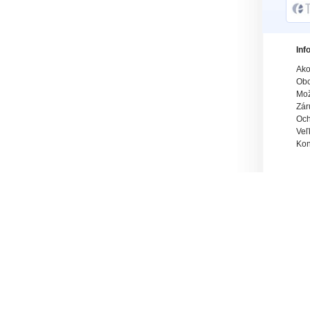
Inf
Ako
Obc
Mož
Zár
Och
Veľ
Kon