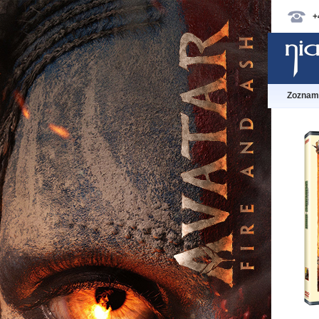
+
Zoznam 