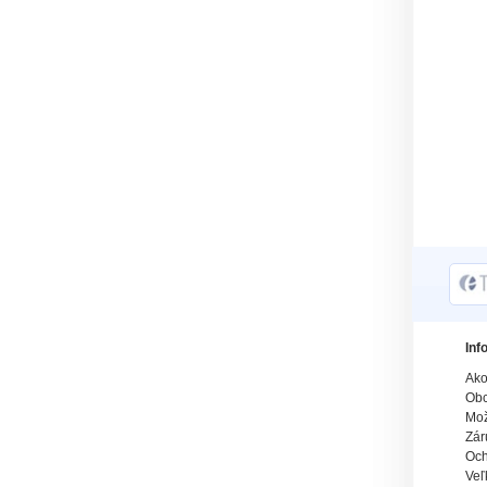
Inf
Ako
Obc
Mož
Zár
Och
Veľ