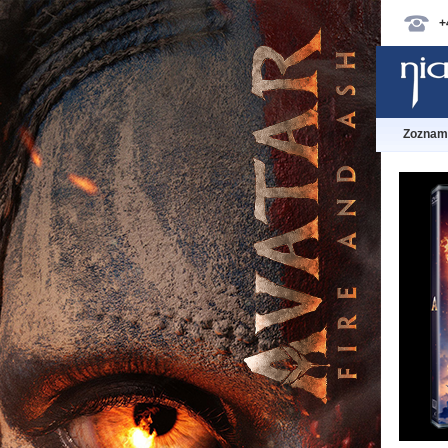
+
Zoznam 