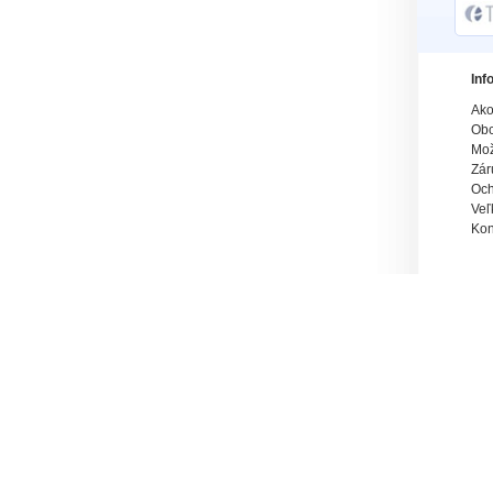
Inf
Ako
Obc
Mož
Zár
Och
Veľ
Kon