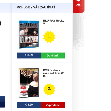
MOHLO BY VÁS ZAUJÍMAŤ
BLU-RAY Rocky
)
V
1.
€ 8.99
Do 4 dní.
DVD Sestra v
akcii kolekcia (2
D..
2.
€ 8.99
Vypredané