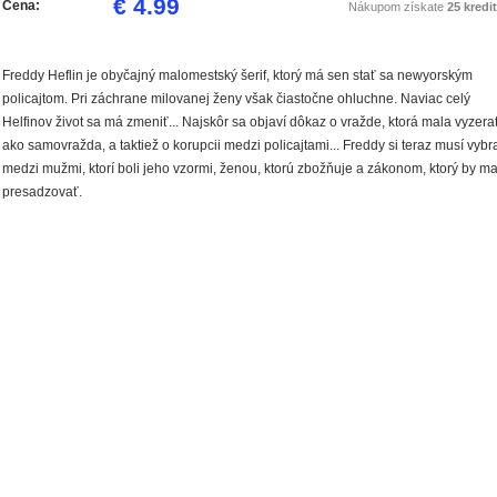
€ 4.99
Cena:
Nákupom získate
25 kredit
Freddy Heflin je obyčajný malomestský šerif, ktorý má sen stať sa newyorským
policajtom. Pri záchrane milovanej ženy však čiastočne ohluchne. Naviac celý
Helfinov život sa má zmeniť... Najskôr sa objaví dôkaz o vražde, ktorá mala vyzera
ako samovražda, a taktiež o korupcii medzi policajtami... Freddy si teraz musí vybr
medzi mužmi, ktorí boli jeho vzormi, ženou, ktorú zbožňuje a zákonom, ktorý by ma
presadzovať.