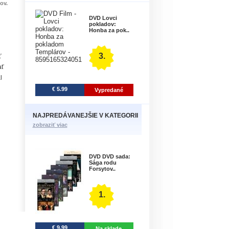
ov.
DVD Lovci
pokladov:
Honba za pok..
3.
ť
ať
l
€ 5.99
Vypredané
NAJPREDÁVANEJŠIE V KATEGORII
zobraziť viac
DVD DVD sada:
Sága rodu
Forsytov..
1.
€ 9.99
Na sklade