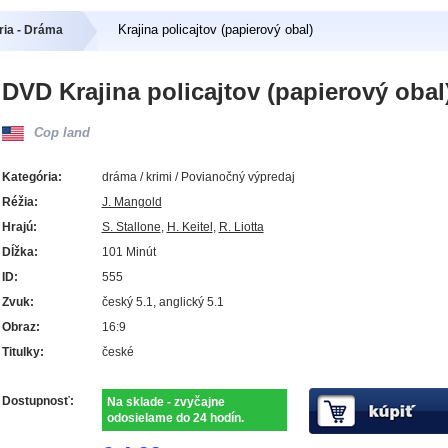
Krajina policajtov (papierový obal)
ria - Dráma
DVD Krajina policajtov (papierový obal
Cop land
Kategória:
dráma / krimi / Povianočný výpredaj
Réžia:
J. Mangold
Hrajú:
S. Stallone
,
H. Keitel
,
R. Liotta
Dĺžka:
101 Minút
ID:
555
Zvuk:
český 5.1, anglický 5.1
Obraz:
16:9
Titulky:
české
Dostupnosť:
Na sklade - zvyčajne
odosielame do 24 hodín.