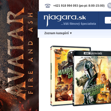
+421 918 994 093 (po-pi: 8:00-15:00)
Zoznam kategórií ▼