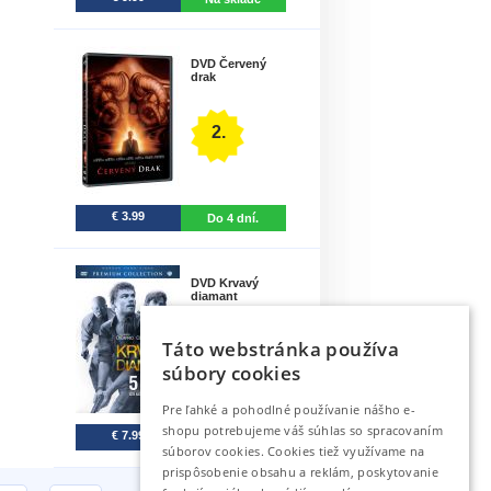
DVD Červený
drak
2.
€ 3.99
Do 4 dní.
DVD Krvavý
diamant
Táto webstránka používa
3.
súbory cookies
Pre ľahké a pohodlné používanie nášho e-
shopu potrebujeme váš súhlas so spracovaním
€ 7.99
Na sklade
súborov cookies. Cookies tiež využívame na
prispôsobenie obsahu a reklám, poskytovanie