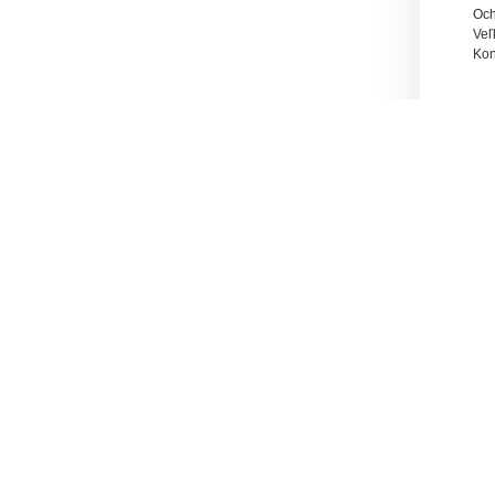
Och
Veľ
Kon