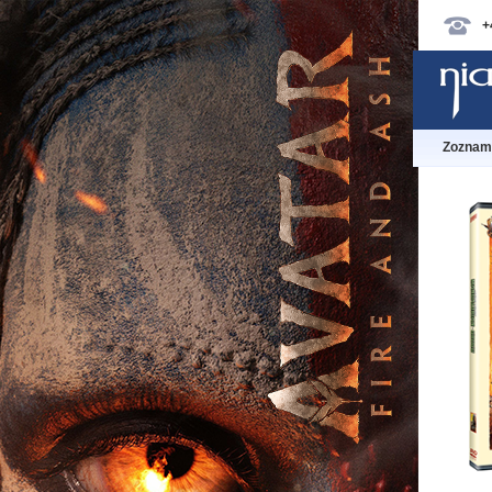
+
Zoznam 