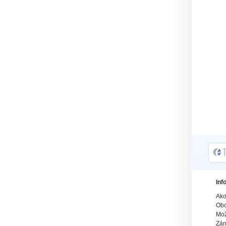
Inf
Ako
Obc
Mož
Zár