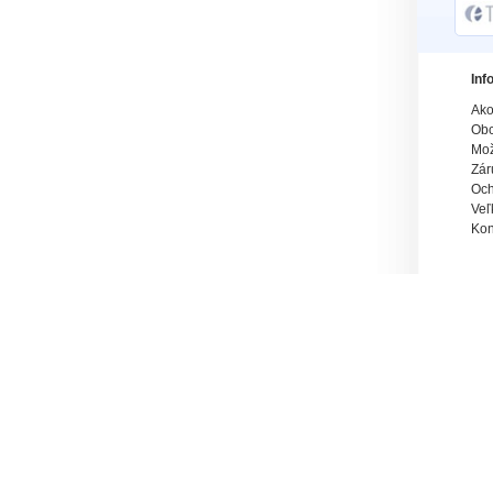
Inf
Ako
Obc
Mož
Zár
Och
Veľ
Kon