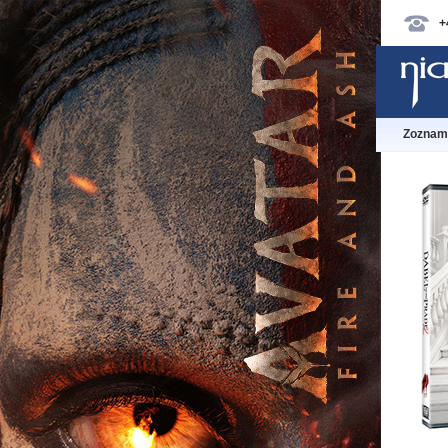
+
Zoznam 