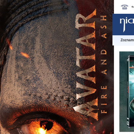
+
Zoznam 