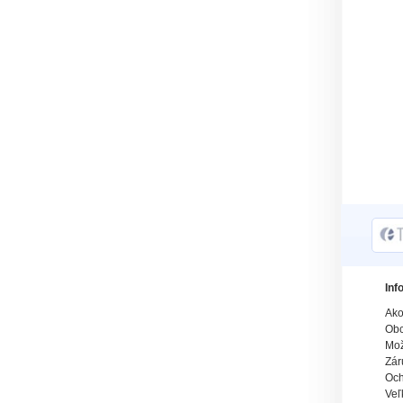
Inf
Ako
Obc
Mož
Zár
Och
Veľ