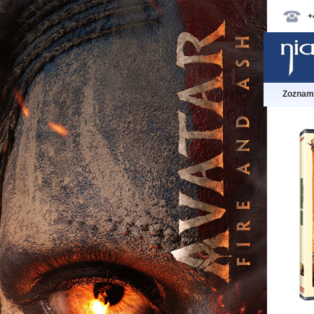
+
Zoznam 