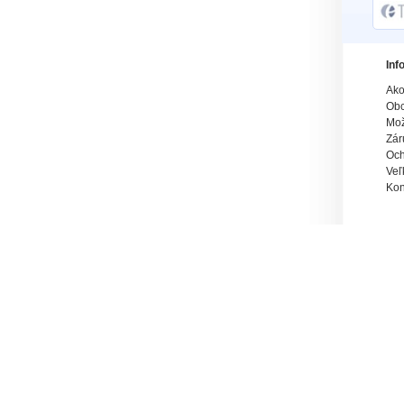
Inf
Ako
Obc
Mož
Zár
Och
Veľ
Kon