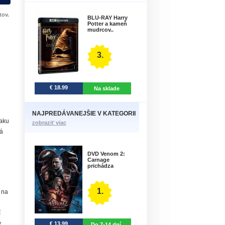
tov.
BLU-RAY Harry
Potter a kameň
mudrcov..
3.
€ 18.99
Na sklade
NAJPREDÁVANEJŠIE V KATEGORII
laku
zobraziť viac
á
DVD Venom 2:
Carnage
prichádza
1.
 na
í
ý
€ 13.99
Do 7-14 dní.