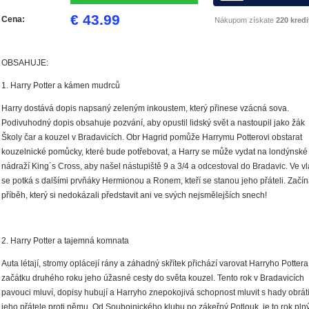
€ 43.99
Cena:
Nákupom získate
220 kredi
OBSAHUJE:
1. Harry Potter a kámen mudrců
Harry dostává dopis napsaný zeleným inkoustem, který přinese vzácná sova.
Podivuhodný dopis obsahuje pozvání, aby opustil lidský svět a nastoupil jako žák
Školy čar a kouzel v Bradavicích. Obr Hagrid pomůže Harrymu Potterovi obstarat
kouzelnické pomůcky, které bude potřebovat, a Harry se může vydat na londýnské
nádraží King´s Cross, aby našel nástupiště 9 a 3/4 a odcestoval do Bradavic. Ve v
se potká s dalšími prvňáky Hermionou a Ronem, kteří se stanou jeho přáteli. Začín
příběh, který si nedokázali představit ani ve svých nejsmělejších snech!
2. Harry Potter a tajemná komnata
Auta létají, stromy oplácejí rány a záhadný skřítek přichází varovat Harryho Pottera
začátku druhého roku jeho úžasné cesty do světa kouzel. Tento rok v Bradavicích
pavouci mluví, dopisy hubují a Harryho znepokojivá schopnost mluvit s hady obrát
jeho přátele proti němu. Od Soubojnického klubu po zákeřný Potlouk, je to rok pln