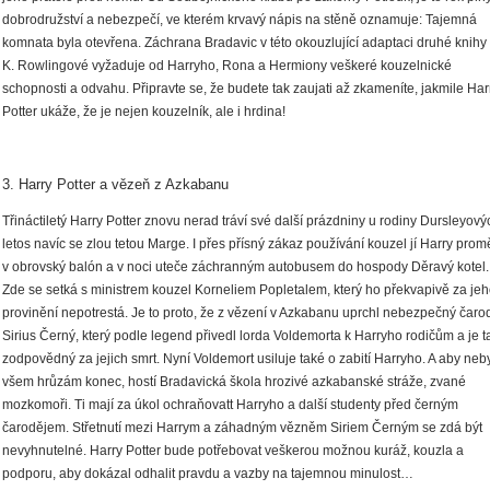
dobrodružství a nebezpečí, ve kterém krvavý nápis na stěně oznamuje: Tajemná
komnata byla otevřena. Záchrana Bradavic v této okouzlující adaptaci druhé knihy 
K. Rowlingové vyžaduje od Harryho, Rona a Hermiony veškeré kouzelnické
schopnosti a odvahu. Připravte se, že budete tak zaujati až zkameníte, jakmile Har
Potter ukáže, že je nejen kouzelník, ale i hrdina!
3. Harry Potter a vězeň z Azkabanu
Třináctiletý Harry Potter znovu nerad tráví své další prázdniny u rodiny Dursleyový
letos navíc se zlou tetou Marge. I přes přísný zákaz používání kouzel jí Harry prom
v obrovský balón a v noci uteče záchranným autobusem do hospody Děravý kotel.
Zde se setká s ministrem kouzel Korneliem Popletalem, který ho překvapivě za jeh
provinění nepotrestá. Je to proto, že z vězení v Azkabanu uprchl nebezpečný čaro
Sirius Černý, který podle legend přivedl lorda Voldemorta k Harryho rodičům a je t
zodpovědný za jejich smrt. Nyní Voldemort usiluje také o zabití Harryho. A aby neb
všem hrůzám konec, hostí Bradavická škola hrozivé azkabanské stráže, zvané
mozkomoři. Ti mají za úkol ochraňovatt Harryho a další studenty před černým
čarodějem. Střetnutí mezi Harrym a záhadným vězněm Siriem Černým se zdá být
nevyhnutelné. Harry Potter bude potřebovat veškerou možnou kuráž, kouzla a
podporu, aby dokázal odhalit pravdu a vazby na tajemnou minulost…