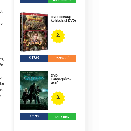
J.
DVD Jumanji
kolekcia (2 DVD)
ry
2.
€ 17.99
7-30 dní
ch,
ění
DVD
o
Čarodejníkov
učeň
děj
ak
yl
3.
€ 3.99
Do 6 dní.