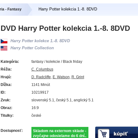
Harry Potter kolekcia 1.-8. 8DVD
ia - Fantasy
DVD Harry Potter kolekcia 1.-8. 8DVD
Harry Potter kolekce 1.-8. 8DVD
Harry Potter Collection
Kategória:
fantasy / kolekcie / Black friday
Réžia:
C. Columbus
Hrajú:
D. Radcliffe
,
E. Watson
,
R. Grint
Dĺžka:
1141 Minút
ID:
10219917
Zvuk:
slovenský 5.1, český 5.1, anglický 5.1
Obraz:
16:9
Titulky:
české
Dostupnosť:
Skladom na externom sklade -
zvyčajne odosielame do 6 dní..