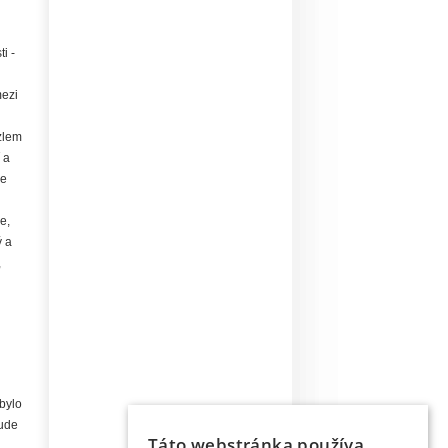
i -
mezi
zlem
 a
le
e,
ý a
,
bylo
bude
Táto webstránka používa