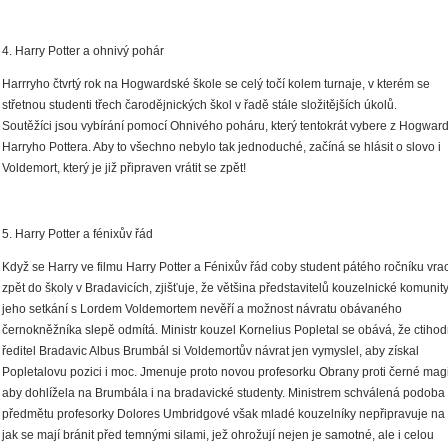
4. Harry Potter a ohnivý pohár
Harrryho čtvrtý rok na Hogwardské škole se celý točí kolem turnaje, v kterém se
střetnou studenti třech čarodějnických škol v řadě stále složitějších úkolů.
Soutěžíci jsou vybírání pomocí Ohnivého poháru, který tentokrát vybere z Hogward
Harryho Pottera. Aby to všechno nebylo tak jednoduché, začíná se hlásit o slovo i
Voldemort, který je již připraven vrátit se zpět!
5. Harry Potter a fénixův řád
Když se Harry ve filmu Harry Potter a Fénixův řád coby student pátého ročníku vrac
zpět do školy v Bradavicích, zjišťuje, že většina představitelů kouzelnické komunity
jeho setkání s Lordem Voldemortem nevěří a možnost návratu obávaného
černokněžníka slepě odmítá. Ministr kouzel Kornelius Popletal se obává, že ctiho
ředitel Bradavic Albus Brumbál si Voldemortův návrat jen vymyslel, aby získal
Popletalovu pozici i moc. Jmenuje proto novou profesorku Obrany proti černé magi
aby dohlížela na Brumbála i na bradavické studenty. Ministrem schválená podoba
předmětu profesorky Dolores Umbridgové však mladé kouzelníky nepřipravuje na 
jak se mají bránit před temnými silami, jež ohrožují nejen je samotné, ale i celou