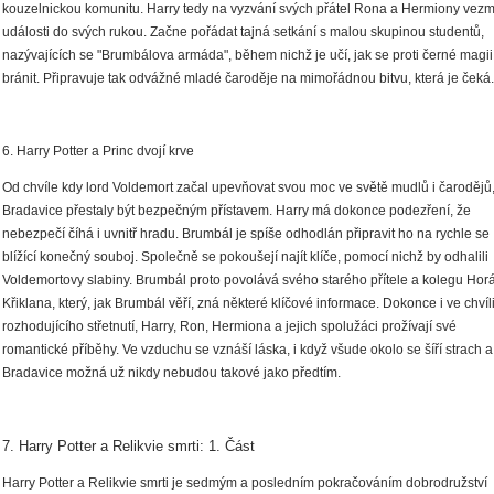
kouzelnickou komunitu. Harry tedy na vyzvání svých přátel Rona a Hermiony vez
události do svých rukou. Začne pořádat tajná setkání s malou skupinou studentů,
nazývajících se "Brumbálova armáda", během nichž je učí, jak se proti černé magii
bránit. Připravuje tak odvážné mladé čaroděje na mimořádnou bitvu, která je čeká.
6. Harry Potter a Princ dvojí krve
Od chvíle kdy lord Voldemort začal upevňovat svou moc ve světě mudlů i čarodějů
Bradavice přestaly být bezpečným přístavem. Harry má dokonce podezření, že
nebezpečí číhá i uvnitř hradu. Brumbál je spíše odhodlán připravit ho na rychle se
blížící konečný souboj. Společně se pokoušejí najít klíče, pomocí nichž by odhalili
Voldemortovy slabiny. Brumbál proto povolává svého starého přítele a kolegu Hor
Křiklana, který, jak Brumbál věří, zná některé klíčové informace. Dokonce i ve chvíl
rozhodujícího střetnutí, Harry, Ron, Hermiona a jejich spolužáci prožívají své
romantické příběhy. Ve vzduchu se vznáší láska, i když všude okolo se šíří strach a
Bradavice možná už nikdy nebudou takové jako předtím.
7. Harry Potter a Relikvie smrti: 1. Část
Harry Potter a Relikvie smrti je sedmým a posledním pokračováním dobrodružství