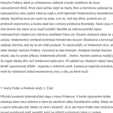
Harryho Pottera, které je očekávanou událostí a bude rozděleno do dvou
celovečerních filmů. První část začíná, když se Harry, Ron a Hermiona vydávají na
nebezpečnou misi, jejímž cílem je najít a zničit tajemství Voldemortovy nesmrtelnost
viteály. Spoléhat musí jen sami na sebe, a to víc, než kdy dříve, protože jim už
profesoři nepomohou a budou také bez ochrany profesora Brumbála. Navíc jsou 
nimi temné síly, které se je snaží rozdělit. Mezitím se svět kouzelníků stane
nebezpečným místem pro všechny nepřátele Pána zla. Dlouho obávaná válka se 
začala, Voldemortovi smrtijedi kontrolují ministerstvo kouzel i Bradavice a terorizují
zatýkají všechny, kdo by se jim chtěl postavit. To nejcennější, co Voldemort chce, a
stále hledají: Harryho Pottera. Vyvolený se stal loveným. Smrtijedi hledají Harryho
všude, aby ho podle příkazu Voldemorta přivedli... živého. Harryho jedinou nadějí j
že najde viteály dřív, než Voldemort najde jeho. Při pátrání po viteálech objeví star
téměř zapomenutý příběh - legendu o relikviích smrti. A pokud je legenda pravdivá
mohl by Voldemort získat neomezenou moc a sílu, po které touží.
7. Harry Potter a Relikvie smrti: 2. Část
Přichází poslední dobrodružství ságy o Harry Potterovi. V tomto výpravném finále
eskaluje bitva mezi dobrem a zlem do otevřené války čarodějného světa. Nikdy ne
v sázce tolik jako teď. Nikdo už není v bezpečí. Je to ale Harry Potter, kdo možná 
muset podstoupit oběť největší, když se přiblíží rozhodující bitva s Lordem