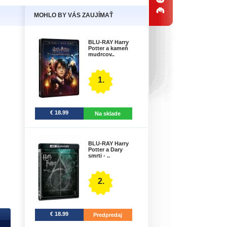
MOHLO BY VÁS ZAUJÍMAŤ
BLU-RAY Harry
Potter a kameň
mudrcov..
1.
€ 18.99
Na sklade
BLU-RAY Harry
Potter a Dary
smrti - ..
2.
€ 18.99
Predpredaj