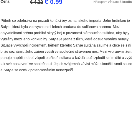
€ 0.99
Cena:
€ 4.32
Nákupom získate
5 kredit
Příběh se odehrává na pozadí končící éry osmanského impéria. Jeho hrdinkou je
Safyie, která byla ve svých osmi letech prodána do sultánova harému. Mezi
obyvatelkami hrému probíhá skrytý boj o pozornost stárnoucího sultána, aby byly
vybrány mezi jeho konkubíny. Safyie je jedna z těch, které dosud vybrány nebyly.
Situace vyvrcholí incidentem, během kterého Safyie sultána zaujme a chce se s ní
blíže seznámit. Jeho zájem vyústí ve společně strávenou noc. Mezi vybranými že
panuje napětí, neboť zápolí o přízeň sultána a každá touží zplodit s ním dítě a zvýš
tak své postavení ve společnosti. Jejich vzájemná závist může skončit i smrtí soup
a Safyie se ocitá v potencionálním nebezpečí.