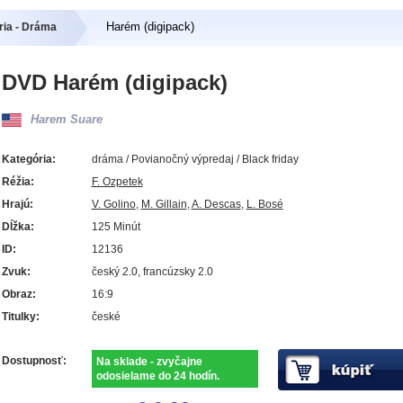
Harém (digipack)
ria - Dráma
DVD Harém (digipack)
Harem Suare
Kategória:
dráma / Povianočný výpredaj / Black friday
Réžia:
F. Ozpetek
Hrajú:
V. Golino
,
M. Gillain
,
A. Descas
,
L. Bosé
Dĺžka:
125 Minút
ID:
12136
Zvuk:
český 2.0, francúzsky 2.0
Obraz:
16:9
Titulky:
české
Dostupnosť:
Na sklade - zvyčajne
odosielame do 24 hodín.