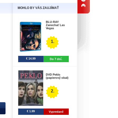
MOHLO BY VÁS ZAUJÍMAŤ
BLU-RAY
Zanechať Las
Vegas
1.
€ 14.99
Do 7 dní.
DVD Peklo
(papierový obal)
2.
€ 1.99
Vypredané