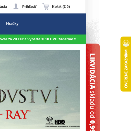
ácia
Prihlásiť
Košík (€ 0)
Hračky
 tovar za 20 Eur a vyberte si 10 DVD zadarmo !!