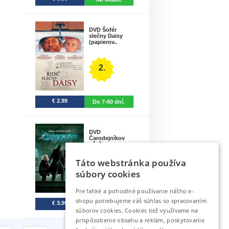
DVD Šofér
slečny Daisy
(papierov..
2.
€ 2.99
Do 7-60 dní.
DVD
Čarodejníkov
učeň
Táto webstránka používa
3.
súbory cookies
Pre ľahké a pohodlné používanie nášho e-
shopu potrebujeme váš súhlas so spracovaním
€ 3.99
Do 7 dní.
súborov cookies. Cookies tiež využívame na
prispôsobenie obsahu a reklám, poskytovanie