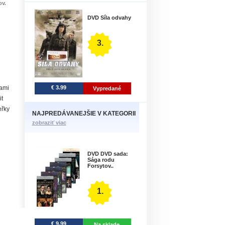
ov.
DVD Síla odvahy
3.
€ 3.99
nami
Vypredané
it
eřky
NAJPREDÁVANEJŠIE V KATEGORII
zobraziť viac
DVD DVD sada:
Sága rodu
Forsytov..
1.
€ 9.99
Na sklade