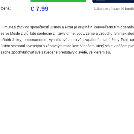
€ 7.99
Cena:
Nákupom získate
40 kredit
Film
Mezi živly
od společností Disney a Pixar je originální celovečerní film odehráv
se ve Městě živlů, kde společně žijí živly ohně, vody, země a vzduchu. Snímek sle
příběh Jiskry, temperamentní, vynalézavé a pro věc zapálené mladé ženy. Poté, co
Jiskra seznámí s veselým a zábavným mladíkem Vlhošem, který stále v něčem pla
začne zpochybňovat své zavedené představy o světě, ve kterém žijí.