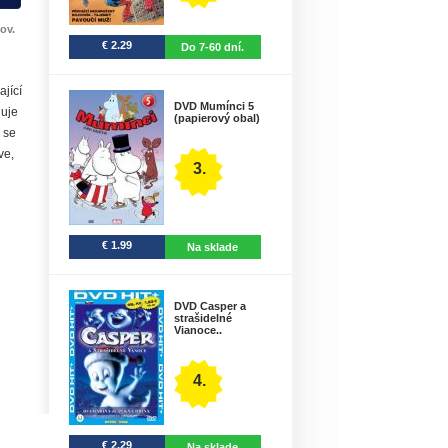
ov.
€ 2.29
Do 7-60 dní.
ající
DVD Mumínci 5
duje
(papierový obal)
 se
ve,
3.
€ 1.99
Na sklade
DVD Casper a
strašidelné
Vianoce..
4.
€ 2.29
Na sklade