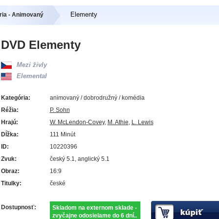
Elementy
ria - Animovaný
DVD Elementy
Mezi živly
Elemental
Kategória:
animovaný / dobrodružný / komédia
Réžia:
P. Sohn
Hrajú:
W. McLendon-Covey
,
M. Athie
,
L. Lewis
Dĺžka:
111 Minút
ID:
10220396
Zvuk:
český 5.1, anglický 5.1
Obraz:
16:9
Titulky:
české
Dostupnosť:
Skladom na externom sklade -
zvyčajne odosielame do 6 dní..