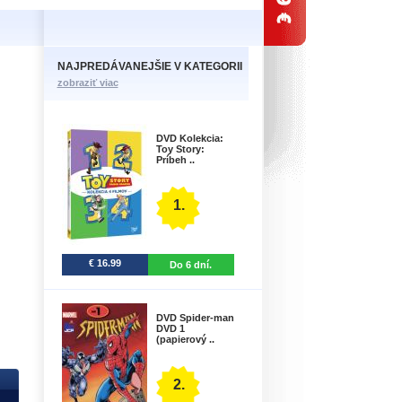
NAJPREDÁVANEJŠIE V KATEGORII
zobraziť viac
DVD Kolekcia:
Toy Story:
Príbeh ..
1.
€ 16.99
Do 6 dní.
DVD Spider-man
DVD 1
(papierový ..
2.