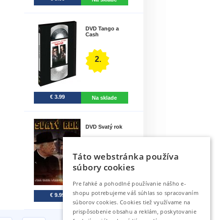
DVD Tango a
Cash
2.
€ 3.99
Na sklade
DVD Svatý rok
3.
Táto webstránka používa
súbory cookies
Pre ľahké a pohodlné používanie nášho e-
shopu potrebujeme váš súhlas so spracovaním
€ 9.99
Na sklade
súborov cookies. Cookies tiež využívame na
prispôsobenie obsahu a reklám, poskytovanie