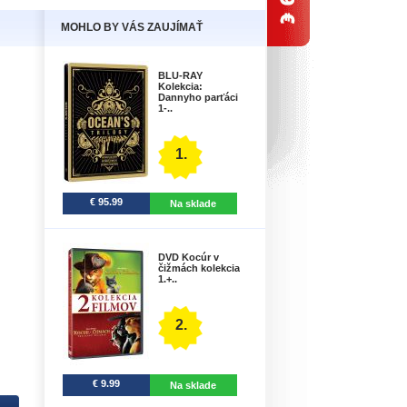
MOHLO BY VÁS ZAUJÍMAŤ
BLU-RAY
Kolekcia:
Dannyho parťáci
1-..
1.
€ 95.99
Na sklade
DVD Kocúr v
čižmách kolekcia
1.+..
2.
€ 9.99
Na sklade