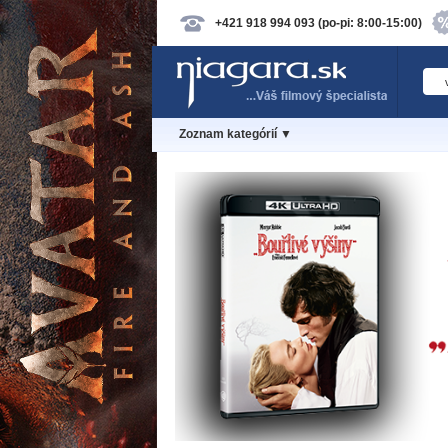
+421 918 994 093 (po-pi: 8:00-15:00)
Zoznam kategórií ▼