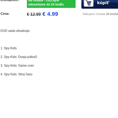
Na sklade - zvyčajne
odosielame do 24 hodín.
€ 4.99
Cena:
€ 12.99
Nákupom získate
25 kredit
DVD sada obsahuje:
1. Spy Kids
2. Spy Kids: Dvaja pátrači
3. Spy Kids: Game over
4. Spy Kids: Stroj času