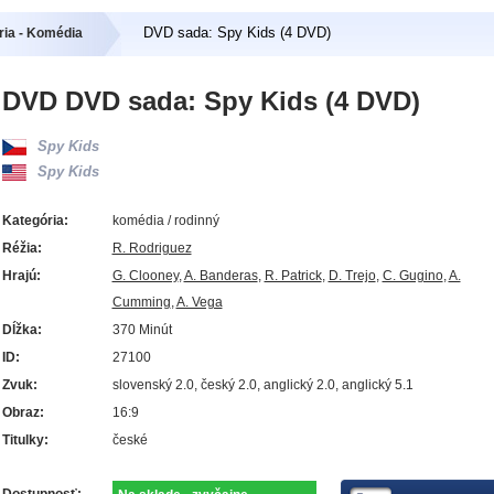
DVD sada: Spy Kids (4 DVD)
ria - Komédia
DVD DVD sada: Spy Kids (4 DVD)
Spy Kids
Spy Kids
Kategória:
komédia / rodinný
Réžia:
R. Rodriguez
Hrajú:
G. Clooney
,
A. Banderas
,
R. Patrick
,
D. Trejo
,
C. Gugino
,
A.
Cumming
,
A. Vega
Dĺžka:
370 Minút
ID:
27100
Zvuk:
slovenský 2.0, český 2.0, anglický 2.0, anglický 5.1
Obraz:
16:9
Titulky:
české
Dostupnosť: