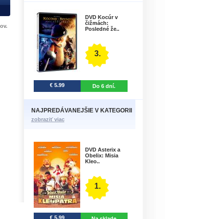
DVD Kocúr v
čižmách:
ov.
Posledné že..
3.
€ 5.99
Do 6 dní.
NAJPREDÁVANEJŠIE V KATEGORII
zobraziť viac
DVD Asterix a
Obelix: Misia
Kleo..
1.
€ 5.99
Na sklade