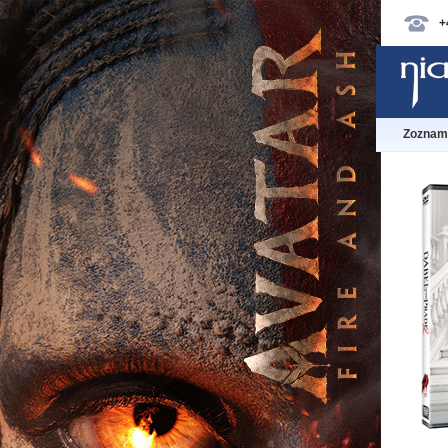
+
Zoznam 