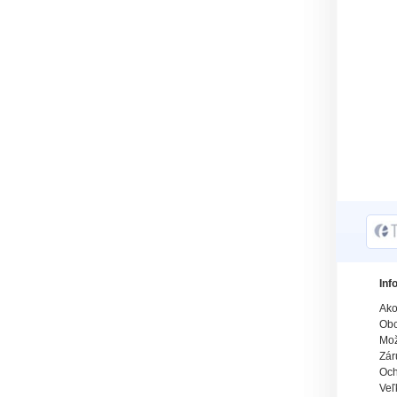
Inf
Ako
Obc
Mož
Zár
Och
Veľ