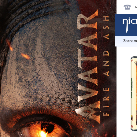
+
Zoznam 