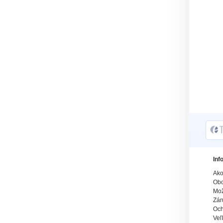
Inf
Ako
Obc
Mož
Zár
Och
Veľ