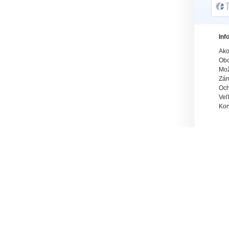
Inf
Ako
Obc
Mož
Zár
Och
Veľ
Kon