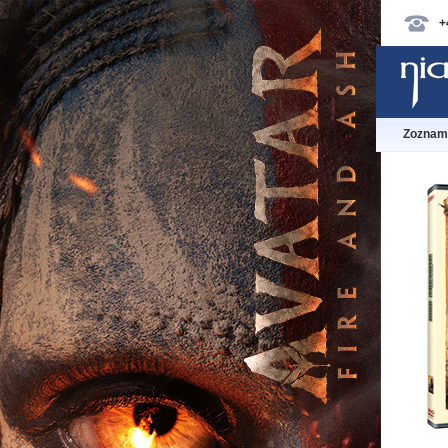
+
Zoznam 