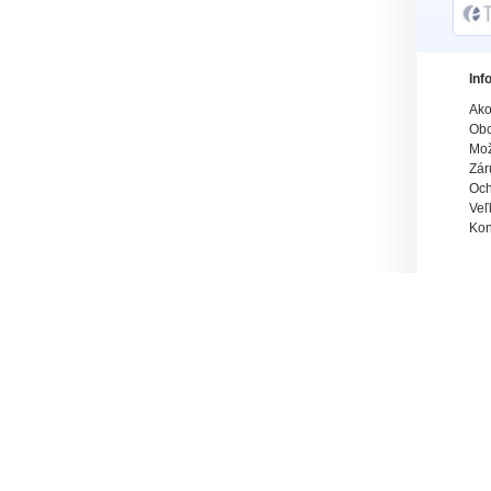
Inf
Ako
Obc
Mož
Zár
Och
Veľ
Kon