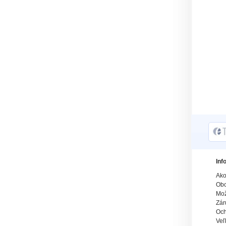
Inf
Ako
Obc
Mož
Zár
Och
Veľ