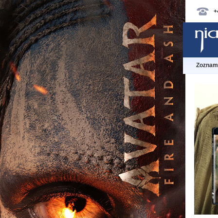
+
Zoznam 