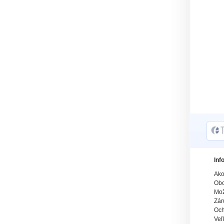
Inf
Ako
Obc
Mož
Zár
Och
Veľ