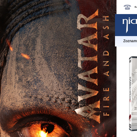
+
Zoznam 