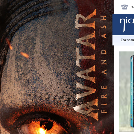
+
Zoznam 