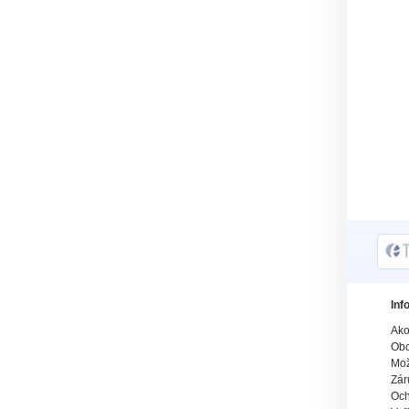
Inf
Ako
Obc
Mož
Zár
Och