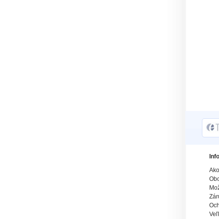
Inf
Ako
Obc
Mož
Zár
Och
Veľ