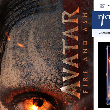
+
Zoznam 