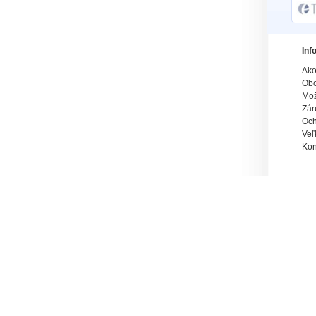
Inf
Ako
Obc
Mož
Zár
Och
Veľ
Kon