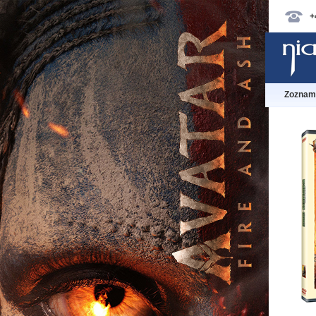
+
Zoznam 