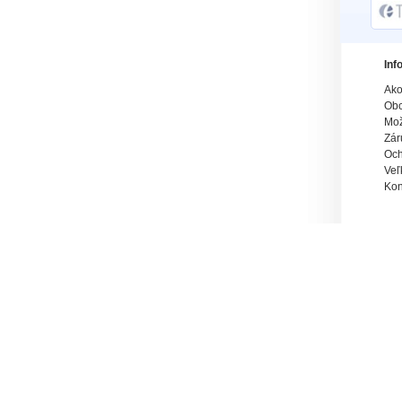
Inf
Ako
Obc
Mož
Zár
Och
Veľ
Kon