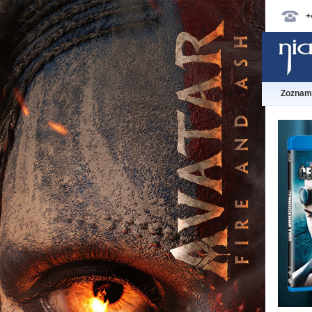
+
Zoznam 