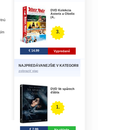
DVD Kolekcia
Asterix a Obelix
(4..
etnú
3.
jím
€ 14.99
Vypredané
NAJPREDÁVANEJŠIE V KATEGORII
zobraziť viac
DVD Ve spárech
ďábla
1.
€ 7.99
Na sklade