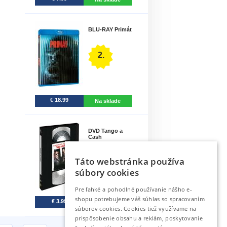
BLU-RAY Primát
2.
€ 18.99
Na sklade
DVD Tango a
Cash
Táto webstránka používa
3.
súbory cookies
Pre ľahké a pohodlné používanie nášho e-
shopu potrebujeme váš súhlas so spracovaním
€ 3.99
Na sklade
súborov cookies. Cookies tiež využívame na
prispôsobenie obsahu a reklám, poskytovanie