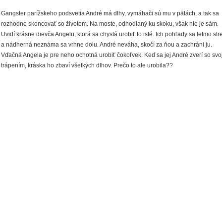
Gangster parížskeho podsvetia André má dlhy, vymáhači sú mu v pätách, a tak sa
rozhodne skoncovať so životom. Na moste, odhodlaný ku skoku, však nie je sám.
Uvidí krásne dievča Angelu, ktorá sa chystá urobiť to isté. Ich pohľady sa letmo str
a nádherná neznáma sa vrhne dolu. André neváha, skočí za ňou a zachráni ju.
Vďačná Angela je pre neho ochotná urobiť čokoľvek. Keď sa jej André zverí so svo
trápením, kráska ho zbaví všetkých dlhov. Prečo to ale urobila??