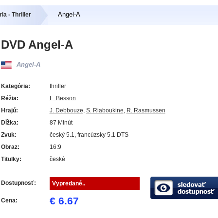
Angel-A
a - Thriller
DVD Angel-A
Angel-A
Kategória:
thriller
Réžia:
L. Besson
Hrajú:
J. Debbouze
,
S. Riaboukine
,
R. Rasmussen
Dĺžka:
87 Minút
Zvuk:
český 5.1, francúzsky 5.1 DTS
Obraz:
16:9
Titulky:
české
Dostupnosť:
Vypredané..
€ 6.67
Cena: