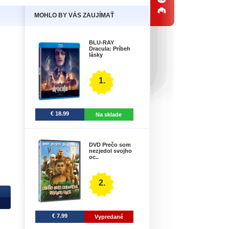
MOHLO BY VÁS ZAUJÍMAŤ
BLU-RAY
Dracula: Príbeh
lásky
1.
€ 18.99
Na sklade
DVD Prečo som
nezjedol svojho
oc..
2.
€ 7.99
Vypredané