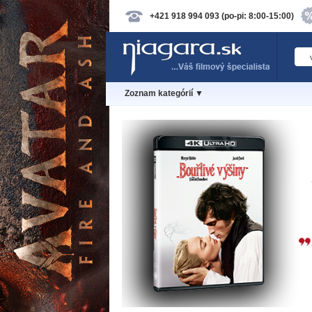
+421 918 994 093 (po-pi: 8:00-15:00)
Zoznam kategórií ▼