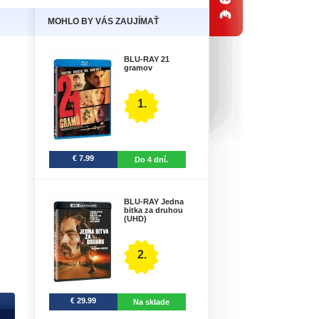
MOHLO BY VÁS ZAUJÍMAŤ
BLU-RAY 21
gramov
1.
€ 7.99
Do 4 dní.
BLU-RAY Jedna
bitka za druhou
(UHD)
2.
€ 29.99
Na sklade