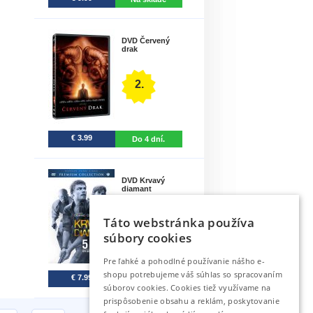
DVD Červený
drak
2.
€ 3.99
Do 4 dní.
DVD Krvavý
diamant
Táto webstránka používa
3.
súbory cookies
Pre ľahké a pohodlné používanie nášho e-
shopu potrebujeme váš súhlas so spracovaním
€ 7.99
Na sklade
súborov cookies. Cookies tiež využívame na
prispôsobenie obsahu a reklám, poskytovanie