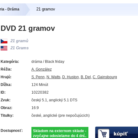
21 gramov
ria - Dráma
DVD 21 gramov
21 gramů
21 Grams
Kategória:
dráma / Black friday
Réžia:
A. González
Hrajú:
S. Penn
,
N. Watts
,
D. Huston
,
B. Del
,
C. Gainsbourg
Dĺžka:
124 Minút
ID:
10220382
Zvuk:
český 5.1, anglický 5.1 DTS
Obraz:
16:9
Titulky:
české, anglické (pre nepočujúcich)
Dostupnosť:
Skladom na externom sklade -
zvyčajne odosielame do 4 dní..