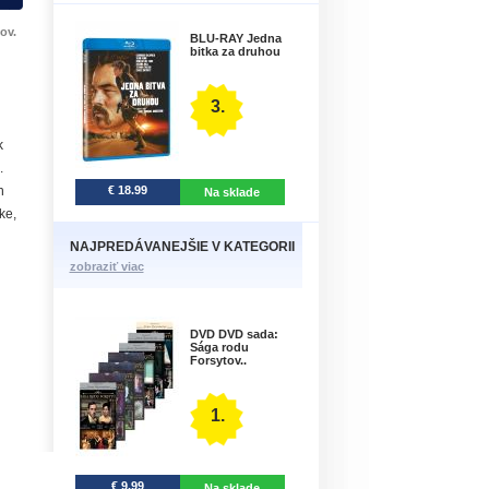
ov.
BLU-RAY Jedna
bitka za druhou
3.
k
.
€ 18.99
h
Na sklade
ke,
NAJPREDÁVANEJŠIE V KATEGORII
zobraziť viac
DVD DVD sada:
Sága rodu
Forsytov..
1.
€ 9.99
Na sklade