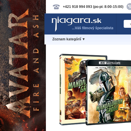
+421 918 994 093 (po-pi: 8:00-15:00)
Zoznam kategórií ▼