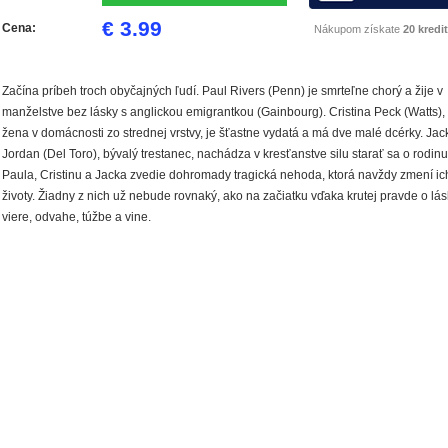
€ 3.99
Cena:
Nákupom získate
20 kredit
Začína príbeh troch obyčajných ľudí. Paul Rivers (Penn) je smrteľne chorý a žije v
manželstve bez lásky s anglickou emigrantkou (Gainbourg). Cristina Peck (Watts),
žena v domácnosti zo strednej vrstvy, je šťastne vydatá a má dve malé dcérky. Jac
Jordan (Del Toro), bývalý trestanec, nachádza v kresťanstve silu starať sa o rodinu
Paula, Cristinu a Jacka zvedie dohromady tragická nehoda, ktorá navždy zmení ic
životy. Žiadny z nich už nebude rovnaký, ako na začiatku vďaka krutej pravde o lás
viere, odvahe, túžbe a vine.