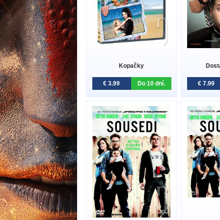
Kopačky
Dost
€ 3.99
Do 10 dní.
€ 7.99