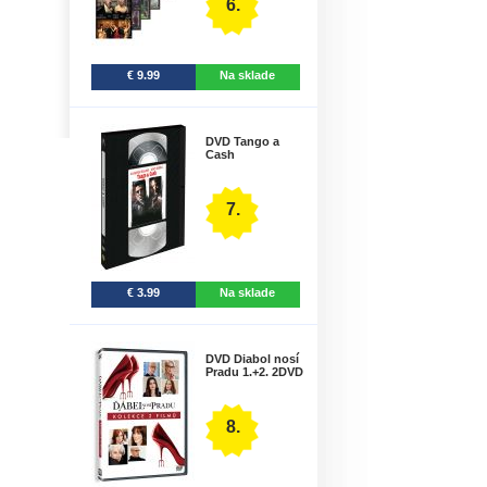
6.
€ 9.99
Na sklade
DVD Tango a
Cash
7.
€ 3.99
Na sklade
DVD Diabol nosí
Pradu 1.+2. 2DVD
8.