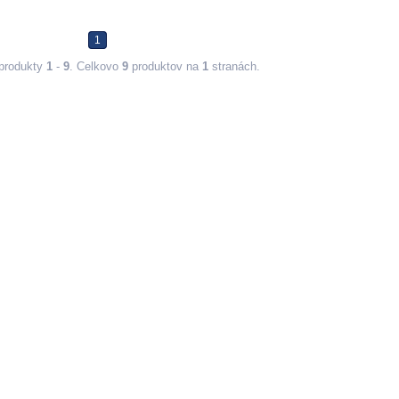
1
produkty
1
-
9
. Celkovo
9
produktov na
1
stranách.