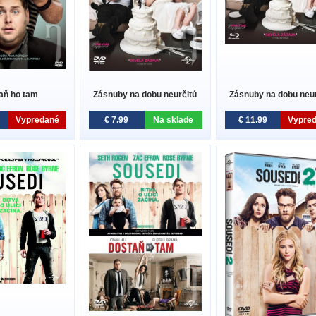
aň ho tam
Zásnuby na dobu neurčitú
Zásnuby na dobu neur
Vypredané
€ 7.99
Na sklade
€ 11.99
Vypre