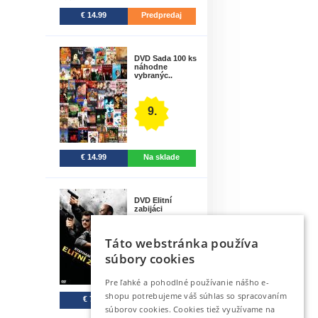
€ 14.99
Predpredaj
DVD Sada 100 ks
náhodne
vybranýc..
9.
€ 14.99
Na sklade
DVD Elitní
zabijáci
Táto webstránka používa
10.
súbory cookies
Pre ľahké a pohodlné používanie nášho e-
shopu potrebujeme váš súhlas so spracovaním
€ 7.99
7-30 dní
súborov cookies. Cookies tiež využívame na