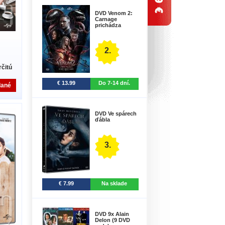
DVD Venom 2:
Carnage
prichádza
2.
čitú
€ 13.99
Do 7-14 dní.
dané
DVD Ve spárech
ďábla
3.
€ 7.99
Na sklade
DVD 9x Alain
Delon (9 DVD