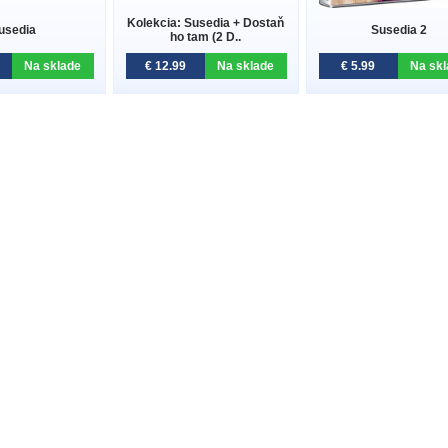
Kolekcia: Susedia + Dostaň
usedia
Susedia 2
ho tam (2 D..
Na sklade
€ 12.99
Na sklade
€ 5.99
Na skl