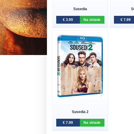
Susedia
S
€ 3.99
Na sklade
€ 7.99
Susedia 2
€ 7.99
Na sklade