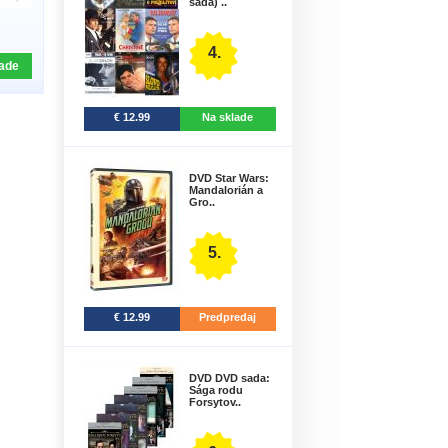
sada) ..
4.
ade
€ 12.99
Na sklade
DVD Star Wars:
Mandalorián a
Gro..
5.
€ 12.99
Predpredaj
DVD DVD sada:
Sága rodu
Forsytov..