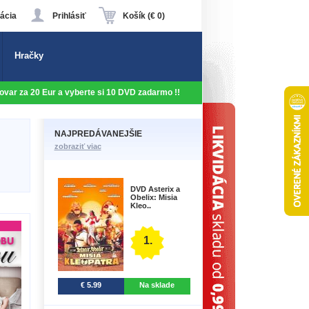
ácia
Prihlásiť
Košík (€ 0)
Hračky
 tovar za 20 Eur a vyberte si 10 DVD zadarmo !!
NAJPREDÁVANEJŠIE
zobraziť viac
DVD Asterix a
Obelix: Misia
Kleo..
1.
€ 5.99
Na sklade