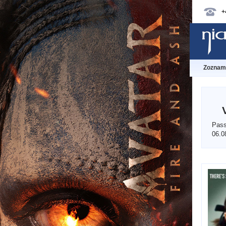
+
Zoznam 
Pass
06.0