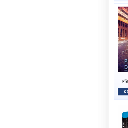
Pří
€ 