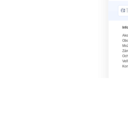
Inf
Ako
Obc
Mož
Zár
Och
Veľ
Kon