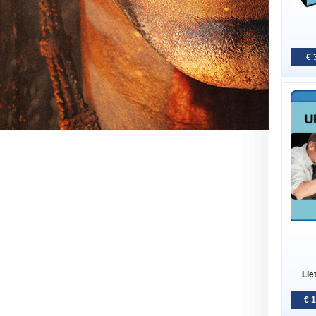
€ 
Lie
€ 