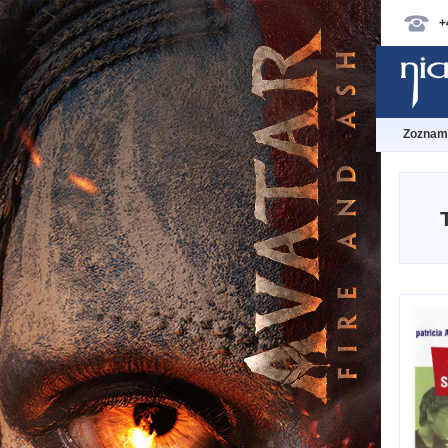
+
Zoznam 