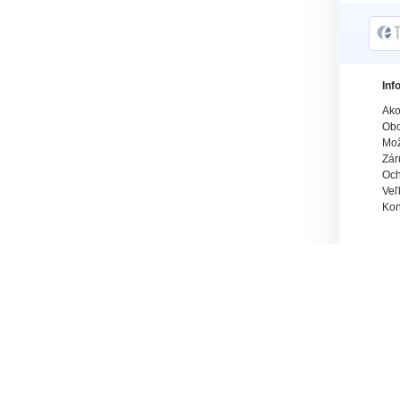
Inf
Ako
Obc
Mož
Zár
Och
Veľ
Kon