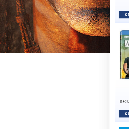
€ 
Bad B
€ 