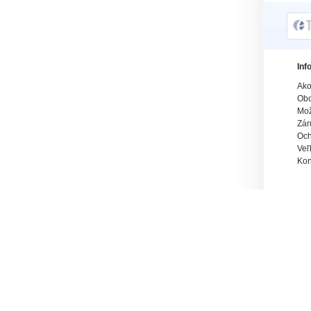
Inf
Ako
Obc
Mož
Zár
Och
Veľ
Kon