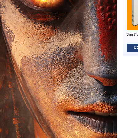
Smrť v
€ 