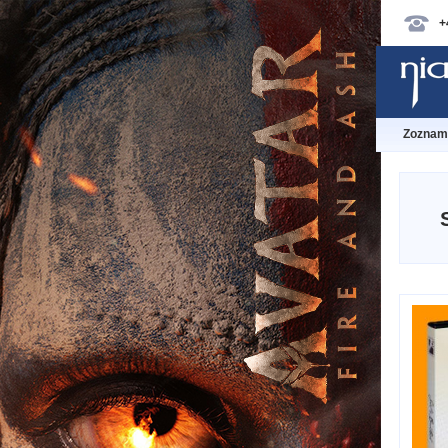
+
Zoznam 