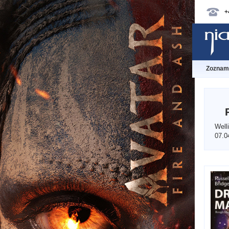
+
Zoznam 
Well
07.0