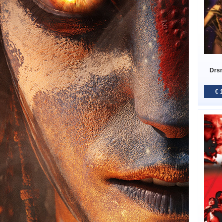
Drsn
€ 