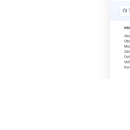
Inf
Ako
Obc
Mož
Zár
Och
Veľ
Kon