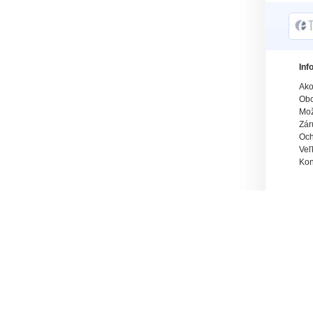
Inf
Ako
Obc
Mož
Zár
Och
Veľ
Kon