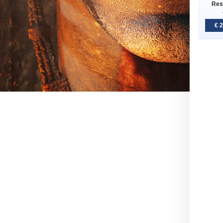
Res
€ 