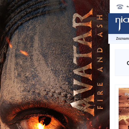
+
Zoznam 