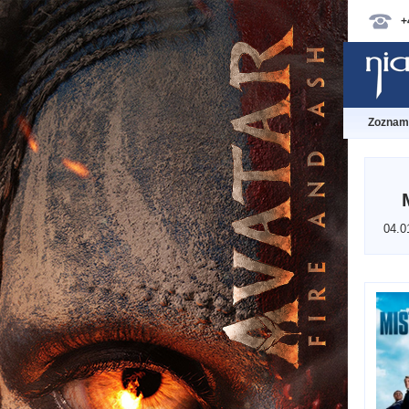
+
Zoznam 
04.0