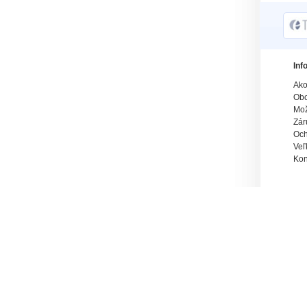
Inf
Ako
Obc
Mož
Zár
Och
Veľ
Kon