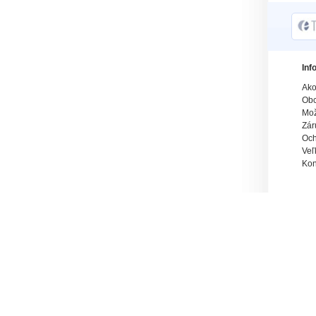
Inf
Ako
Obc
Mož
Zár
Och
Veľ
Kon