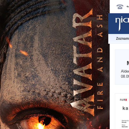
+
Zoznam 
Alde
08.0