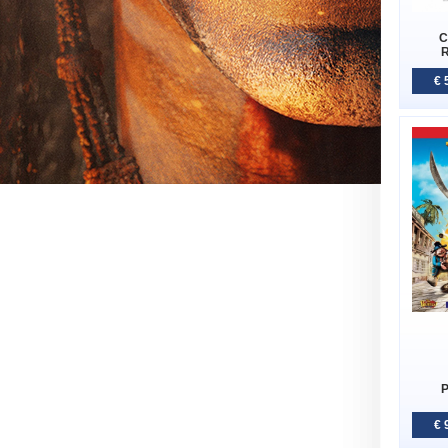
C
R
€ 
P
€ 