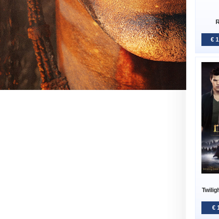
R
€ 
Twilig
€ 