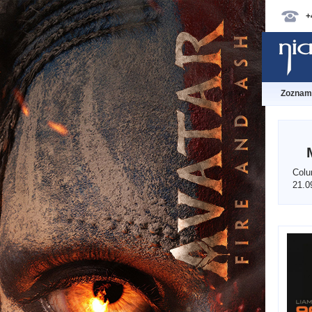
+
Zoznam 
Colu
21.0