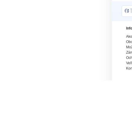
Inf
Ako
Obc
Mož
Zár
Och
Veľ
Kon