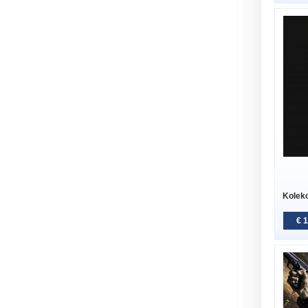
Kolekc
€ 