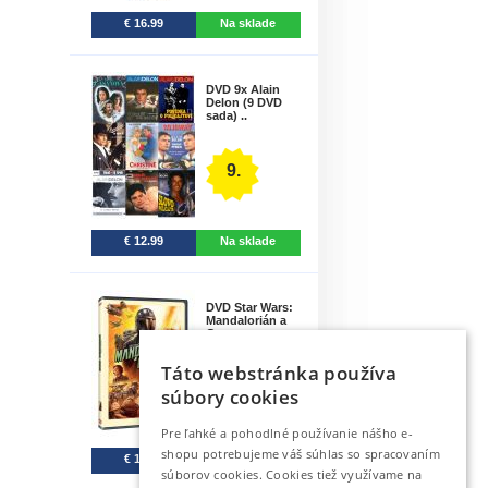
€ 16.99
Na sklade
DVD 9x Alain
Delon (9 DVD
sada) ..
9.
€ 12.99
Na sklade
DVD Star Wars:
Mandalorián a
Gro..
Táto webstránka používa
10.
súbory cookies
Pre ľahké a pohodlné používanie nášho e-
shopu potrebujeme váš súhlas so spracovaním
€ 12.99
Predpredaj
súborov cookies. Cookies tiež využívame na