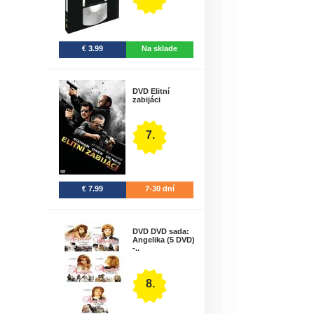
€ 3.99
Na sklade
DVD Elitní
zabijáci
7.
€ 7.99
7-30 dní
DVD DVD sada:
Angelika (5 DVD)
-..
8.