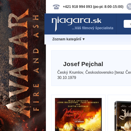
+421 918 994 093 (po-pi: 8:00-15:00)
Zoznam kategórií ▼
Josef Pejchal
Český Krumlov, Československo [teraz Čes
30.10.1979