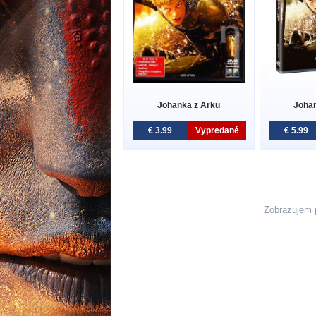
Johanka z Arku
Johan
€ 3.99
Vypredané
€ 5.99
Zobrazujem 