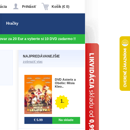
ácia
Prihlásiť
Košík (€ 0)
Hračky
 tovar za 20 Eur a vyberte si 10 DVD zadarmo !!
NAJPREDÁVANEJŠIE
zobraziť viac
DVD Asterix a
Obelix: Misia
Kleo..
1.
€ 5.99
Na sklade