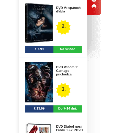
DVD Ve spárech
ďábla
2.
€ 7.99
Na sklade
DVD Venom 2:
Carnage
prichádza
3.
€ 13.99
Do 7-14 dní.
DVD Diabol nosí
Pradu 1.+2. 2DVD