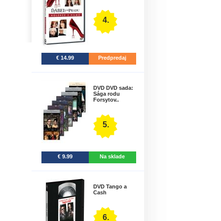
4.
€ 14.99
Predpredaj
DVD DVD sada:
Sága rodu
Forsytov..
5.
€ 9.99
Na sklade
DVD Tango a
Cash
6.