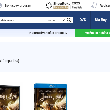
Bonusový program
Registr
DVD
Blu-Ray
Najpredávanejšie produkty
!! Vložte do košíka
ká republika]