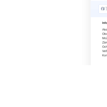
Inf
Ako
Obc
Mož
Zár
Och
Veľ
Kon