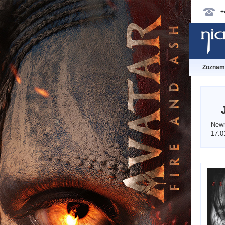
+
Zoznam 
Newm
17.0