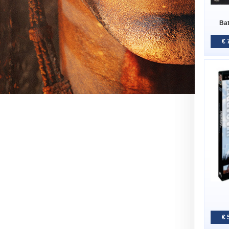
Ba
€ 
€ 