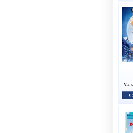
Viano
€ 