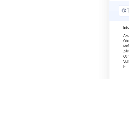
Inf
Ako
Obc
Mož
Zár
Och
Veľ
Kon