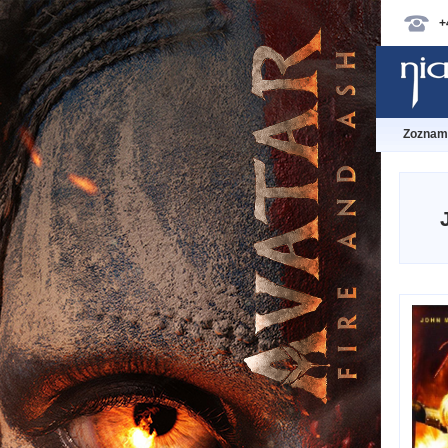
+
Zoznam 