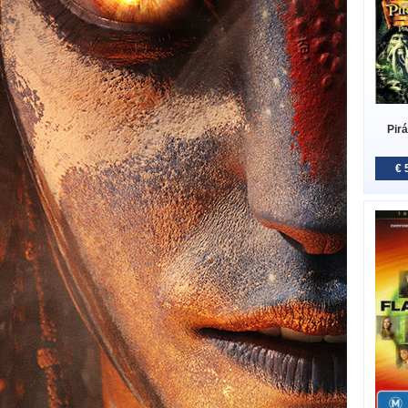
Pirá
€ 