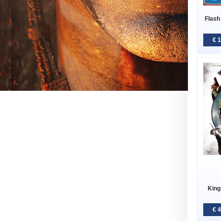
Flash
€ 
King
€ 