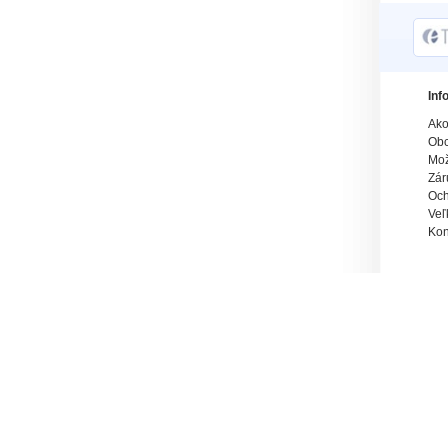
Inf
Ako
Obc
Mož
Zár
Och
Veľ
Kon