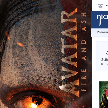
+
Zoznam 
Suffo
01.0