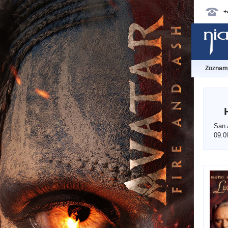
+
Zoznam 
San 
09.0