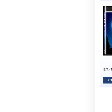
E.T. 
€ 