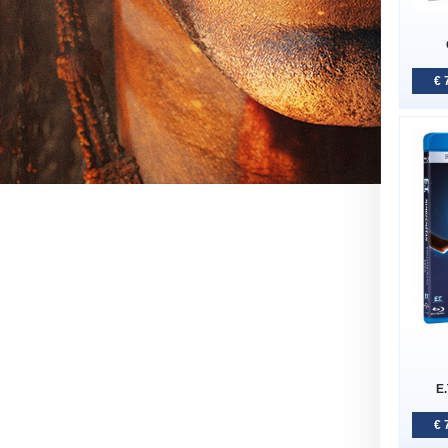
€ 
E.
€ 