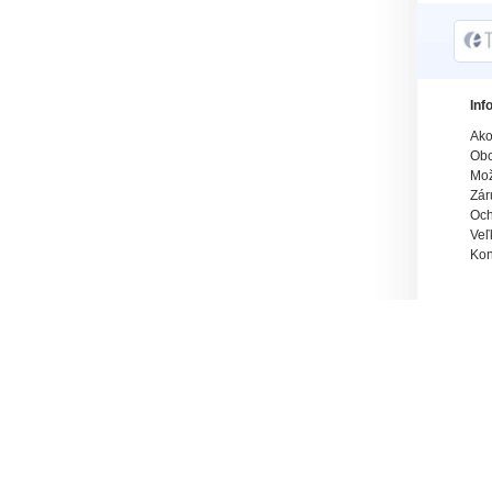
Inf
Ako
Obc
Mož
Zár
Och
Veľ
Kon