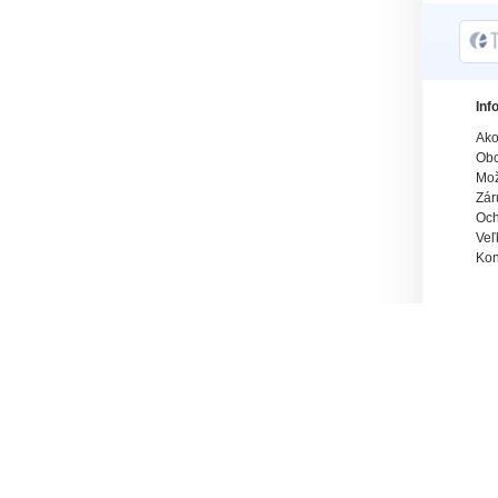
Inf
Ako
Obc
Mož
Zár
Och
Veľ
Kon