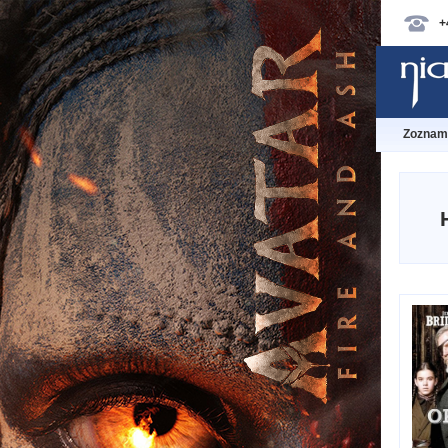
+
Zoznam 